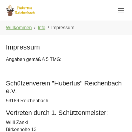
Skip to main navigation
Zum Hauptinhalt springen
Skip to page footer
Sie sind hier:
Willkommen
Info
Impressum
Impressum
Angaben gemäß § 5 TMG:
Schützenverein "Hubertus" Reichenbach
e.V.
93189 Reichenbach
Vertreten durch 1. Schützenmeister:
Willi Zankl
Birkenhöhe 13