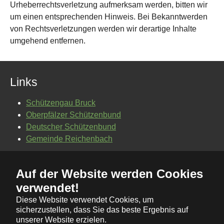
Urheberrechtsverletzung aufmerksam werden, bitten wir
um einen entsprechenden Hinweis. Bei Bekanntwerden
von Rechtsverletzungen werden wir derartige Inhalte
umgehend entfernen.
Links
Schützengau Bruck
Oberpfälzer Schützenbund
Deutscher Schützenbund
Gemeinde Reichenbach
Auf der Website werden Cookies
Kontakt
verwendet!
Impressum
Diese Website verwendet Cookies, um
Datenschutz
sicherzustellen, dass Sie das beste Ergebnis auf
unserer Website erzielen.
© Schützenverein "Hubertus" Reichenbach - Alle Rechte