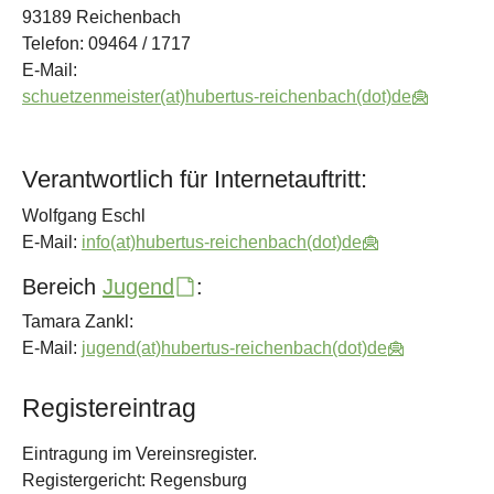
93189 Reichenbach
Telefon: 09464 / 1717
E-Mail:
schuetzenmeister(at)hubertus-reichenbach(dot)de
Verantwortlich für Internetauftritt:
Wolfgang Eschl
E-Mail:
info(at)hubertus-reichenbach(dot)de
Bereich
Jugend
:
Tamara Zankl:
E-Mail:
jugend(at)hubertus-reichenbach(dot)de
Registereintrag
Eintragung im Vereinsregister.
Registergericht: Regensburg