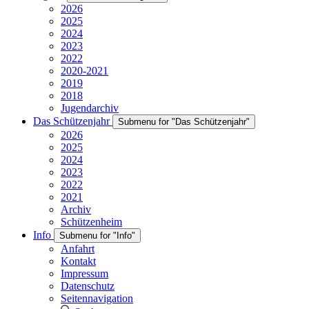
2026
2025
2024
2023
2022
2020-2021
2019
2018
Jugendarchiv
Das Schützenjahr
Submenu for "Das Schützenjahr"
2026
2025
2024
2023
2022
2021
Archiv
Schützenheim
Info
Submenu for "Info"
Anfahrt
Kontakt
Impressum
Datenschutz
Seitennavigation