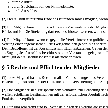
durch Austritt,
durch Streichung von der Mitgliederliste,
durch Ausschluss.
(2)
Der Austritt ist nur zum Ende des laufenden Jahres möglich, wenn e
(3)
Ein Mitglied kann durch Beschluss des Vorstands von der Mitgliede
Rückstand ist. Die Streichung darf erst beschlossen werden, wenn sei
(4)
Ein Mitglied kann, wenn es gegen die Vereinsinteressen gröblich 
Setzung einer angemessenen Frist Gelegenheit zu geben, sich schriftl
Dem Betroffenen ist der Ausschluss schriftlich mitzuteilen. Gegen d
ab Zugang des Ausschlussbeschlusses beim Vorstand eingelegt sein. Is
nicht, gilt der Ausschlussbeschluss als nicht erlassen.
§ 5 Rechte und Pflichten der Mitglieder
(1)
Jedes Mitglied hat das Recht, an allen Veranstaltungen des Verei
Bedeutung, insbesondere der Haft- und Unfallversicherung, zu beans
(2)
Die Mitglieder sind zur sportlichem Verhalten, zur Förderung d
waffenrechtlichen Bestimmungen mit der erforderlichen Sorgfalt na
Funktionen verpflichtet.
(3)
Für Jungschützend sind bei Veranstaltungen des Vereins die gese