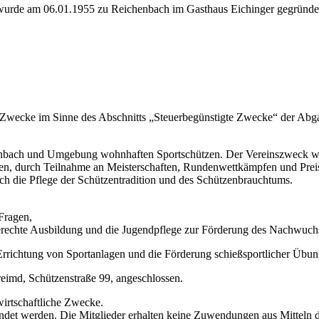
 wurde am 06.01.1955 zu Reichenbach im Gasthaus Eichinger gegründe
ge Zwecke im Sinne des Abschnitts „Steuerbegünstigte Zwecke“ der Ab
chenbach und Umgebung wohnhaften Sportschützen. Der Vereinszweck w
fen, durch Teilnahme an Meisterschaften, Rundenwettkämpfen und Prei
rch die Pflege der Schützentradition und des Schützenbrauchtums.
 Fragen,
erechte Ausbildung und die Jugendpflege zur Förderung des Nachwuchs
rrichtung von Sportanlagen und die Förderung schießsportlicher Übu
reimd, Schützenstraße 99, angeschlossen.
enwirtschaftliche Zwecke.
ndet werden. Die Mitglieder erhalten keine Zuwendungen aus Mitteln d