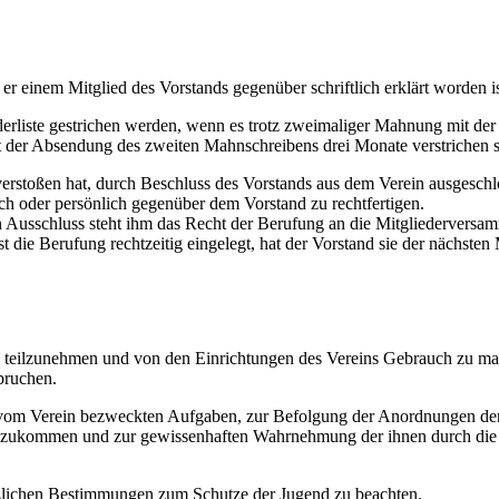
r einem Mitglied des Vorstands gegenüber schriftlich erklärt worden is
rliste gestrichen werden, wenn es trotz zweimaliger Mahnung mit der E
t der Absendung des zweiten Mahnschreibens drei Monate verstrichen sin
verstoßen hat, durch Beschluss des Vorstands aus dem Verein ausgesch
ich oder persönlich gegenüber dem Vorstand zu rechtfertigen.
en Ausschluss steht ihm das Recht der Berufung an die Mitgliedervers
t die Berufung rechtzeitig eingelegt, hat der Vorstand sie der nächst
ns teilzunehmen und von den Einrichtungen des Vereins Gebrauch zu ma
pruchen.
er vom Verein bezweckten Aufgaben, zur Befolgung der Anordnungen d
chzukommen und zur gewissenhaften Wahrnehmung der ihnen durch die 
tzlichen Bestimmungen zum Schutze der Jugend zu beachten.