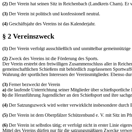
(2)
Der Verein hat seinen Sitz in Reichenbach (Landkreis Cham). Er
(3)
Der Verein ist politisch und konfessionell neutral.
(4)
Geschäftsjahr des Vereins ist das Kalenderjahr.
§ 2 Vereinszweck
(1)
Der Verein verfolgt ausschließlich und unmittelbar gemeinnützi
(2)
Zweck des Vereins ist die Förderung des Sports.
Der Verein erstrebt den freiwilligen Zusammenschluss aller in Rei
gemeinschaftlichen Schießens mit behördlich zugelassenen Sportwaf
Wahrung der sportlichen Interessen der Vereinsmitglieder. Ebenso du
(3)
Ferner bezweckt der Verein
a)
die laufende Unterrichtung seiner Mitglieder über schießsportliche
b)
die Heranführung Jugendlicher an den Schießsport und ihre sachg
(4)
Der Satzungszweck wird weiter verwirklicht insbesondere durch E
(5)
Der Verein ist dem Oberpfälzer Schützenbund e. V. mit Sitz im Pf
(6)
Der Verein ist selbstlos tätig; er verfolgt nicht in erster Linie eig
Mittel des Vereins dürfen nur für die satzungsmäßigen Zwecke verwe