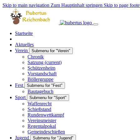
Skip to main navigation
Zum Hauptinhalt springen
Skip to page foote
Startseite
Aktuelles
Verein
Submenu for "Verein"
Chronik
Satzung
(current)
Schützenheim
Vorstandschaft
Böllergruppe
Fest
Submenu for "Fest"
Bautagebuch
Sport
Submenu for "Sport"
Waffenrecht
Schießstand
Rundenwettkampf
Vereinsmeister
Regentalpokal
Gemeindeschießen
Jugend
Submenu for "Jugend"