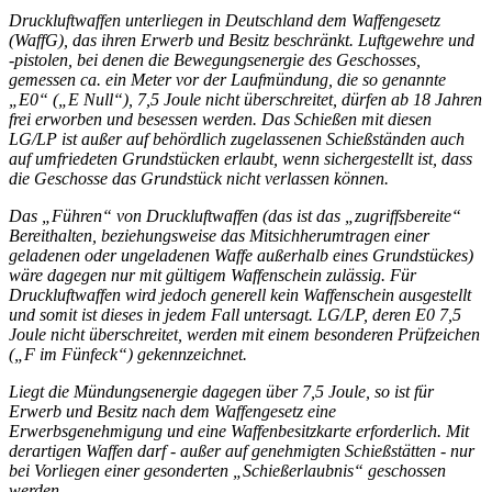
Druckluftwaffen unterliegen in Deutschland dem Waffengesetz
(WaffG), das ihren Erwerb und Besitz beschränkt. Luftgewehre und
-pistolen, bei denen die Bewegungsenergie des Geschosses,
gemessen ca. ein Meter vor der Laufmündung, die so genannte
„E0“ („E Null“), 7,5 Joule nicht überschreitet, dürfen ab 18 Jahren
frei erworben und besessen werden. Das Schießen mit diesen
LG/LP ist außer auf behördlich zugelassenen Schießständen auch
auf umfriedeten Grundstücken erlaubt, wenn sichergestellt ist, dass
die Geschosse das Grundstück nicht verlassen können.
Das „Führen“ von Druckluftwaffen (das ist das „zugriffsbereite“
Bereithalten, beziehungsweise das Mitsichherumtragen einer
geladenen oder ungeladenen Waffe außerhalb eines Grundstückes)
wäre dagegen nur mit gültigem Waffenschein zulässig. Für
Druckluftwaffen wird jedoch generell kein Waffenschein ausgestellt
und somit ist dieses in jedem Fall untersagt. LG/LP, deren E0 7,5
Joule nicht überschreitet, werden mit einem besonderen Prüfzeichen
(„F im Fünfeck“) gekennzeichnet.
Liegt die Mündungsenergie dagegen über 7,5 Joule, so ist für
Erwerb und Besitz nach dem Waffengesetz eine
Erwerbsgenehmigung und eine Waffenbesitzkarte erforderlich. Mit
derartigen Waffen darf - außer auf genehmigten Schießstätten - nur
bei Vorliegen einer gesonderten „Schießerlaubnis“ geschossen
werden.