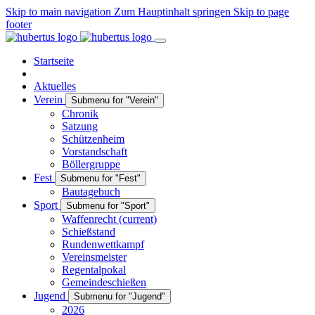
Skip to main navigation
Zum Hauptinhalt springen
Skip to page
footer
Startseite
Aktuelles
Verein
Submenu for "Verein"
Chronik
Satzung
Schützenheim
Vorstandschaft
Böllergruppe
Fest
Submenu for "Fest"
Bautagebuch
Sport
Submenu for "Sport"
Waffenrecht
(current)
Schießstand
Rundenwettkampf
Vereinsmeister
Regentalpokal
Gemeindeschießen
Jugend
Submenu for "Jugend"
2026